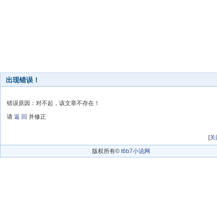
出现错误！
错误原因：对不起，该文章不存在！
请
返 回
并修正
[
关
版权所有©
t6b7小说网