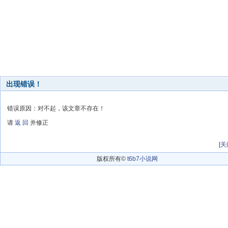
出现错误！
错误原因：对不起，该文章不存在！
请
返 回
并修正
[
关
版权所有©
t6b7小说网