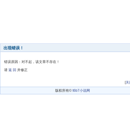
出现错误！
错误原因：对不起，该文章不存在！
请
返 回
并修正
[
关
版权所有©
t6b7小说网