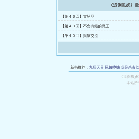
《追倒狐妖》
【第４６回】實驗品
【第４３回】不會有錯的魔王
【第４０回】與貓交流
新书推荐：
九层天界
绿茵峥嵘
我是杀毒
空城
战争天堂
混元道纪
教练万岁
都市全
《追倒狐妖
本站所