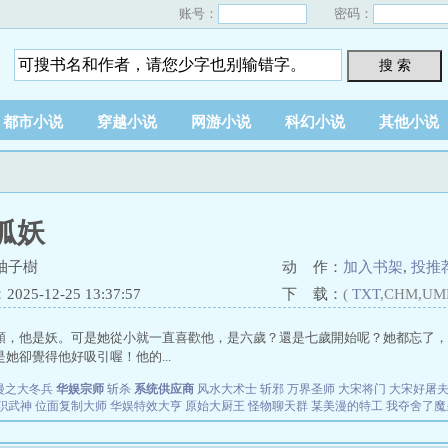
账号：
密码：
搜 索
都市小说
穿越小说
网游小说
科幻小说
其他小说
狐妖
柚子樹
动 作：
加入书架
,
投推
25-12-25 13:37:57
下 载：
(
TXT
,CHM,UM
類，他是妖。可是她從小就一直喜歡他，是六歲？還是七歲開始呢？她都忘了，
她卻覺得他好吸引喔！他的...
漫之大冬兵
华娱宗师
斩杀
系统供应商
风水大术士
斩邪
万界圣师
大宋将门
大宋好屠
职武神
位面复制大师
华娱特效大亨
原始大厨王
怪物聊天群
某美漫的特工
我夺舍了魔