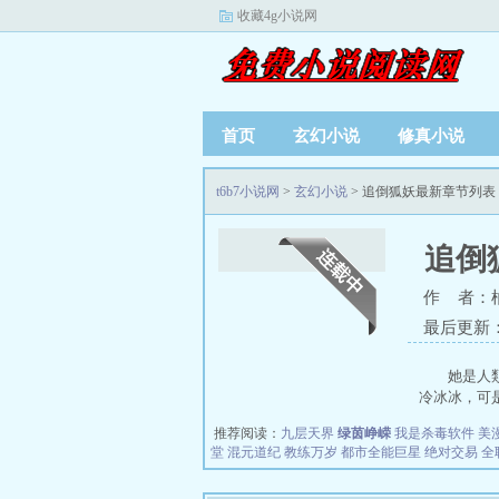
收藏4g小说网
首页
玄幻小说
修真小说
t6b7小说网
>
玄幻小说
> 追倒狐妖最新章节列表
追倒
作 者：
最后更新：20
她是人
冷冰冰，可是
推荐阅读：
九层天界
绿茵峥嵘
我是杀毒软件
美
堂
混元道纪
教练万岁
都市全能巨星
绝对交易
全