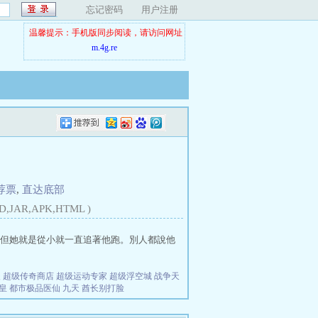
忘记密码
用户注册
温馨提示：手机版同步阅读，请访问网址
m.4g.re
荐票
,
直达底部
D,JAR,APK,HTML )
但她就是從小就一直追著他跑。別人都說他
夫
超级传奇商店
超级运动专家
超级浮空城
战争天
皇
都市极品医仙
九天
酋长别打脸