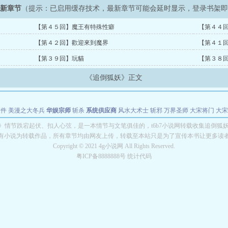
最新章节
（提示：已启用缓存技术，最新章节可能会延时显示，登录书架
【第４５回】魔王有特殊性癖
【第４４
【第４２回】歡迎來到魔界
【第４１
【第３９回】玩貓
【第３８
《追倒狐妖》正文
软件
美漫之大冬兵
华娱宗师
斩杀
系统供应商
风水大术士
斩邪
万界圣师
大宋将门
大宋
能巨星
绝对交易
全职武神
位面复制大师
华娱特效大亨
原始大厨王
怪物聊天群
某美漫
》情节跌宕起伏、扣人心弦，是一本情节与文笔俱佳的，t6b7小说网转载收集追倒狐
有小说为转载作品，所有章节均由网友上传，转载至本站只是为了宣传本书让更多读
长别打脸
Copyright © 2021 4g小说网 All Rights Reserved.
粤ICP备8888888号 统计代码