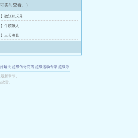
即可实时查看。）
回】聽話的玩具
回】牛頭獸人
回】三天沒見
好屠夫
超级传奇商店
超级运动专家
超级浮
的特工
我夺舍了魔皇
都市极品医仙
九天
酋
妖最新章节。
者欣赏。