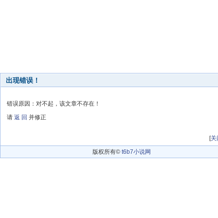
出现错误！
错误原因：对不起，该文章不存在！
请
返 回
并修正
[
关
版权所有©
t6b7小说网