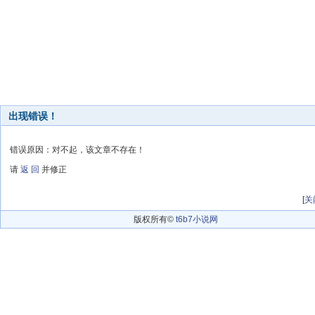
出现错误！
错误原因：对不起，该文章不存在！
请
返 回
并修正
[
关
版权所有©
t6b7小说网