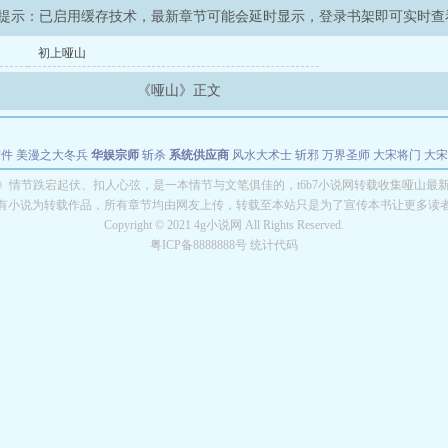
提示：已启用缓存技术，最新章节可能会延时显示，登录书架即可实时查
初上哑山
《哑山》正文
软件
美漫之大冬兵
华娱宗师
斩杀
系统供应商
风水大术士
斩邪
万界圣师
大宋将门
大宋
能巨星
绝对交易
全职武神
位面复制大师
华娱特效大亨
原始大厨王
怪物聊天群
某美漫
》情节跌宕起伏、扣人心弦，是一本情节与文笔俱佳的，t6b7小说网转载收集哑山最
有小说为转载作品，所有章节均由网友上传，转载至本站只是为了宣传本书让更多读
长别打脸
Copyright © 2021 4g小说网 All Rights Reserved.
粤ICP备8888888号 统计代码