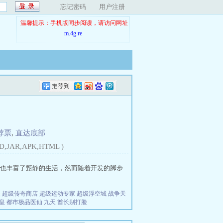
忘记密码
用户注册
温馨提示：手机版同步阅读，请访问网址
m.4g.re
荐票
,
直达底部
D,JAR,APK,HTML )
也丰富了甄静的生活，然而随着开发的脚步
夫
超级传奇商店
超级运动专家
超级浮空城
战争天
皇
都市极品医仙
九天
酋长别打脸