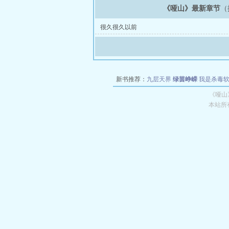
《哑山》最新章节
（
很久很久以前
新书推荐：
九层天界
绿茵峥嵘
我是杀毒
空城
战争天堂
混元道纪
教练万岁
都市全
《哑山
本站所