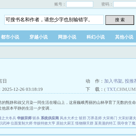
账号：
密码：
搜 索
都市小说
穿越小说
网游小说
科幻小说
其他小说
言日
动 作：
加入书架
,
投推
25-12-26 03:18:19
下 载：
(
TXT
,CHM,UM
怙的甄静和叔父月染一同生活在哑山上，这座巍峨秀丽的山林孕育了无数的生命
他原本平静的生活一夕变调...
漫之大冬兵
华娱宗师
斩杀
系统供应商
风水大术士
斩邪
万界圣师
大宋将门
大宋好屠
职武神
位面复制大师
华娱特效大亨
原始大厨王
怪物聊天群
某美漫的特工
我夺舍了魔