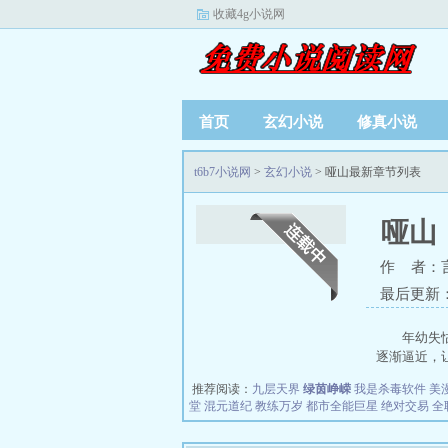
收藏4g小说网
首页
玄幻小说
修真小说
t6b7小说网
>
玄幻小说
> 哑山最新章节列表
哑山
作 者：
最后更新：20
年幼失
逐渐逼近，让
推荐阅读：
九层天界
绿茵峥嵘
我是杀毒软件
美
堂
混元道纪
教练万岁
都市全能巨星
绝对交易
全