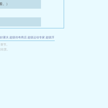
看。）
好屠夫
超级传奇商店
超级运动专家
超级浮
的特工
我夺舍了魔皇
都市极品医仙
九天
酋
新章节。
者欣赏。