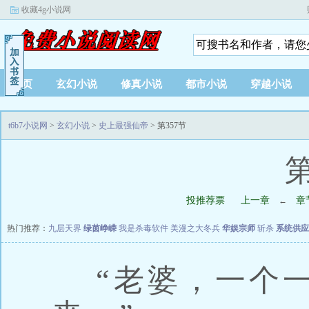
收藏4g小说网
首页
玄幻小说
修真小说
都市小说
穿越小说
t6b7小说网
>
玄幻小说
>
史上最强仙帝
> 第357节
第
投推荐票
上一章
章
←
热门推荐：
九层天界
绿茵峥嵘
我是杀毒软件
美漫之大冬兵
华娱宗师
斩杀
系统供应
“老婆，一个一