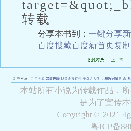
target=&quot;_b
转载
分享本书到：
一键分享
新
百度搜藏
百度新首页
复制
投推荐票
上一章
新书推荐：
九层天界
绿茵峥嵘
我是杀毒软件
美漫之大冬兵
华娱宗师
斩杀
系
空城
战争天堂
混元道纪
教练万岁
都市全能巨星
绝对交易
全职武神
位面复制
本站所有小说为转载作品，所
是为了宣传本
Copyright © 2021 4
粤ICP备8