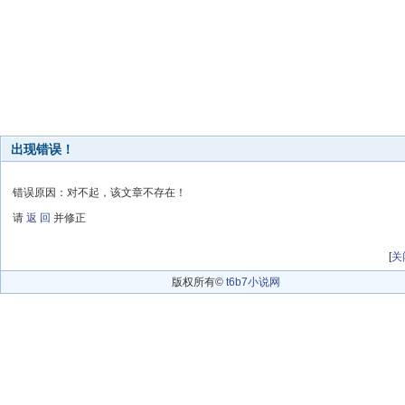
出现错误！
错误原因：对不起，该文章不存在！
请
返 回
并修正
[
关
版权所有©
t6b7小说网